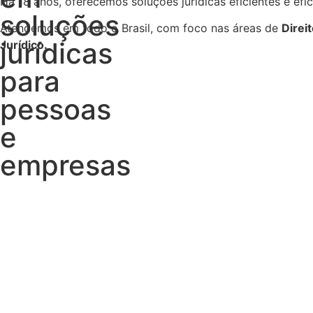
Há 18 anos, oferecemos soluções jurídicas eficientes e ef
soluções
Atendemos em todo o Brasil, com foco nas áreas de
Direi
jurídicas
Jurídico.
para
pessoas
e
empresas