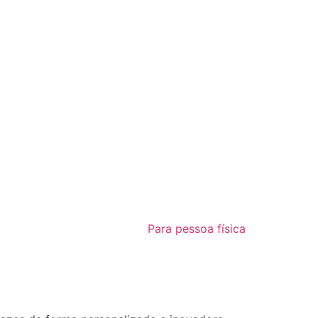
Home
Para pessoa física
Para pes