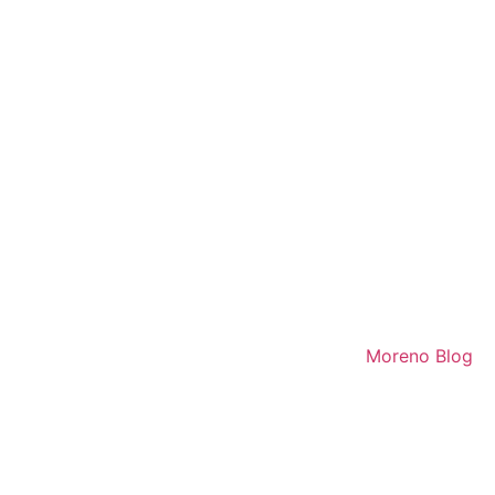
soa jurídica
Para clientes Moreno
Moreno Blog